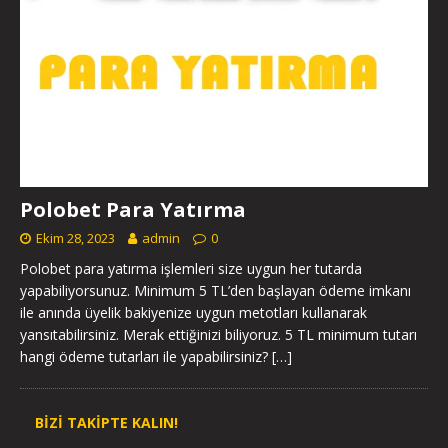
Polobet Para Yatırma
Ekim 28, 2023
admin
0
Polobet para yatırma işlemleri size uygun her tutarda
yapabiliyorsunuz. Minimum 5 TL’den başlayan ödeme imkanı
ile anında üyelik bakiyenize uygun metotları kullanarak
yansıtabilirsiniz. Merak ettiğinizi biliyoruz. 5 TL minimum tutarı
hangi ödeme tutarları ile yapabilirsiniz?
[…]
BIZI TAKIPTE KALIN!