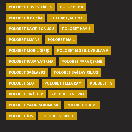
POLOBET GÜVENILIRLIK
POLOBET HD
POLOBET ILETIŞIM
POLOBET JACKPOT
POLOBET KAYIP BONUSU
POLOBET KAYIT
POLOBET LISANS
POLOBET MAIL
POLOBET MOBIL GIRIŞ
POLOBET MOBIL UYGULAMA
POLOBET PARA YATIRMA
POLOBET PARA ÇEKME
POLOBET SAĞLAYICI
POLOBET SAĞLAYICILARI
POLOBET SLOT
POLOBET TELEGRAM
POLOBET TV
POLOBET TWITTER
POLOBET YATIRIM
POLOBET YATIRIM BONUSU
POLOBET ÖDEME
POLOBET İOS
POLOBET ŞIKAYET