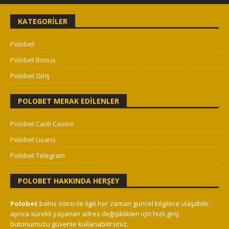
KATEGORILER
Polobet
Polobet Bonus
Polobet Giriş
POLOBET MERAK EDİLENLER
Polobet Canlı Casino
Polobet Lisans
Polobet Telegram
POLOBET HAKKINDA HERŞEY
Polobet
bahis sitesi ile ilgili her zaman güncel bilgilere ulaşabilir,
ayrıca sürekli yaşanan adres değişiklikleri için hızlı giriş
butonumuzu güvenle kullanabilirsiniz.