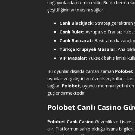
sağlayıcılardan temin edilir. Bu da hem tek
çeşitliliğinin artmasını sağlar.
Canlı Blackjack:
Strateji gerektiren 
Canlı Rulet:
Avrupa ve Fransız rulet 
Canlı Baccarat:
Basit ama kazançlı ya
Türkçe Krupiyeli Masalar:
Ana dild
VIP Masalar:
Yüksek bahis limitli kulla
Bu oyunlar dışında zaman zaman
Polobet 
oyunlar ve geliştirilen özellikler, kullanıcı
sağlar.
Polobet
, oyuncu memnuniyetini en
güçlendirmektedir.
Polobet Canlı Casino Gü
Polobet Canlı Casino
Güvenlik ve Lisans, 
alır. Platformun sahip olduğu lisans bilgile