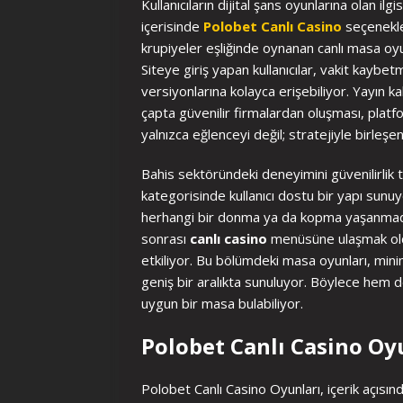
Kullanıcıların dijital şans oyunlarına olan il
içerisinde
Polobet Canlı Casino
seçenekle
krupiyeler eşliğinde oynanan canlı masa oyun
Siteye giriş yapan kullanıcılar, vakit kaybet
versiyonlarına kolayca erişebiliyor. Yayın ka
çapta güvenilir firmalardan oluşması, plat
yalnızca eğlenceyi değil; stratejiyle birleş
Bahis sektöründeki deneyimini güvenilirlik
kategorisinde kullanıcı dostu bir yapı sunuyo
herhangi bir donma ya da kopma yaşanmadan
sonrası
canlı casino
menüsüne ulaşmak oldu
etkiliyor. Bu bölümdeki masa oyunları, mini
geniş bir aralıkta sunuluyor. Böylece hem 
uygun bir masa bulabiliyor.
Polobet Canlı Casino Oy
Polobet Canlı Casino Oyunları, içerik açısı