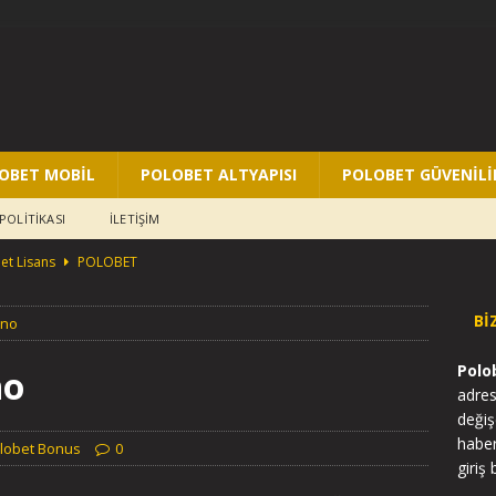
OBET MOBIL
POLOBET ALTYAPISI
POLOBET GÜVENILI
 POLITIKASI
İLETIŞIM
et Lisans
POLOBET
et Telegram
POLOBET
BI
ino
bet Para Çekme
POLOBET
Polob
t Para Yatırma
POLOBET
no
adres
obet Canlı Casino
POLOBET
deği
haber
lobet Bonus
0
giriş