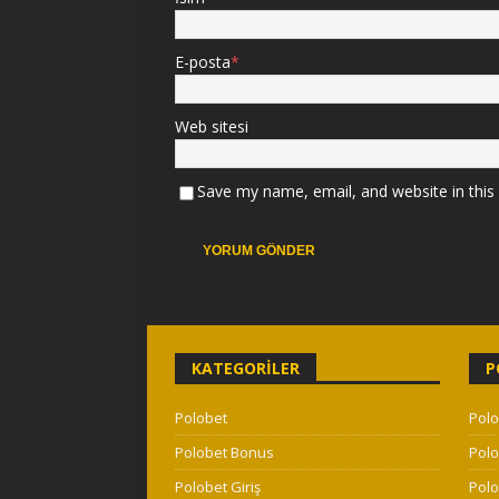
E-posta
*
Web sitesi
Save my name, email, and website in this
KATEGORILER
P
Polobet
Polo
Polobet Bonus
Polo
Polobet Giriş
Polo